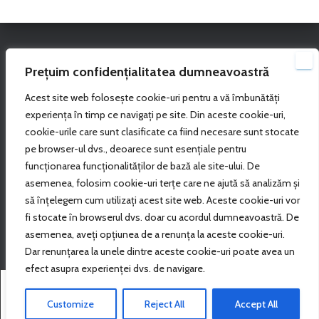
Vizitatori
Prețuim confidențialitatea dumneavoastră
Multumim pentru vizita!
Acest site web folosește cookie-uri pentru a vă îmbunătăți
experiența în timp ce navigați pe site. Din aceste cookie-uri,
cookie-urile care sunt clasificate ca fiind necesare sunt stocate
Your IP: 216.73.216.168
pe browser-ul dvs., deoarece sunt esențiale pentru
funcționarea funcționalităților de bază ale site-ului. De
Caută
asemenea, folosim cookie-uri terțe care ne ajută să analizăm și
să înțelegem cum utilizați acest site web. Aceste cookie-uri vor
Căutare…
fi stocate în browserul dvs. doar cu acordul dumneavoastră. De
asemenea, aveți opțiunea de a renunța la aceste cookie-uri.
Dar renunțarea la unele dintre aceste cookie-uri poate avea un
efect asupra experienței dvs. de navigare.
This website uses cookies to improve your experience. We'll
X
Hestia | Proiectată de
ThemeIsle
assume you accept this policy as long as you are using this
Customize
Reject All
Accept All
website
Accept
View Policy