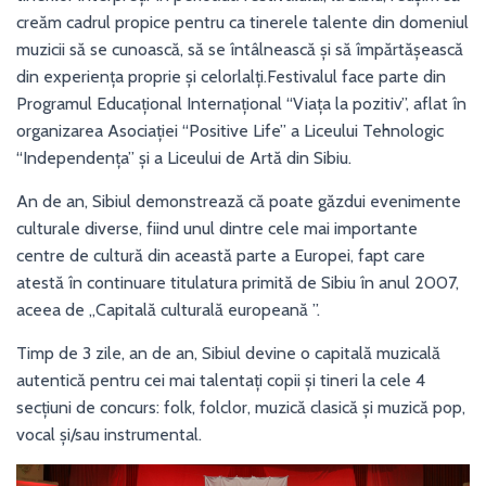
creăm cadrul propice pentru ca tinerele talente din domeniul
muzicii să se cunoască, să se întâlnească și să împărtășească
din experiența proprie și celorlalți.Festivalul face parte din
Programul Educaţional Internaţional “Viaţa la pozitiv”, aflat în
organizarea Asociaţiei “Positive Life” a Liceului Tehnologic
“Independenţa” și a Liceului de Artă din Sibiu.
An de an, Sibiul demonstrează că poate găzdui evenimente
culturale diverse, fiind unul dintre cele mai importante
centre de cultură din această parte a Europei, fapt care
atestă în continuare titulatura primită de Sibiu în anul 2007,
aceea de „Capitală culturală europeană ”.
Timp de 3 zile, an de an, Sibiul devine o capitală muzicală
autentică pentru cei mai talentaţi copii şi tineri la cele 4
secţiuni de concurs: folk, folclor, muzică clasică și muzică pop,
vocal și/sau instrumental.