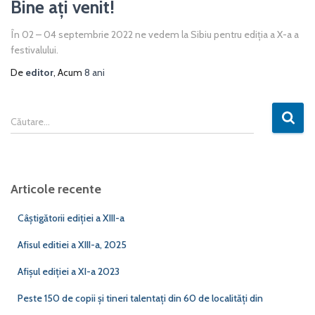
Bine aţi venit!
În 02 – 04 septembrie 2022 ne vedem la Sibiu pentru ediţia a X-a a
festivalului.
De
editor
, Acum
8 ani
C
Căutare…
a
u
t
ă
Articole recente
d
u
Câştigătorii ediţiei a XIII-a
p
ă
Afisul editiei a XIII-a, 2025
:
Afișul ediției a XI-a 2023
Peste 150 de copii și tineri talentați din 60 de localități din