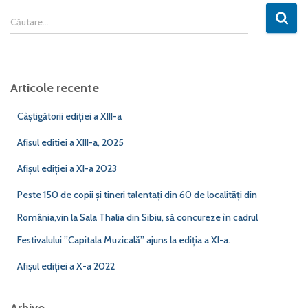
C
Căutare…
a
u
t
ă
Articole recente
d
u
Câştigătorii ediţiei a XIII-a
p
ă
Afisul editiei a XIII-a, 2025
:
Afișul ediției a XI-a 2023
Peste 150 de copii și tineri talentați din 60 de localități din
România,vin la Sala Thalia din Sibiu, să concureze în cadrul
Festivalului ”Capitala Muzicală” ajuns la ediția a XI-a.
Afișul ediției a X-a 2022